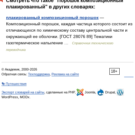
Смотреть что такое "Порошок композиционный
плакированный" в других словарях:
плакированный композиционный порошок
—
Композиционный порошок, каждая частица которого состоит из
отличающихся по химическому составу центральной части и
окружающей ее оболочки. [ГОСТ 28076 89] Тематики
газотермическое напыление …
Справочник технического
переводчика
© Академик, 2000-2026
18+
Обратная связь:
Техподдержка
,
Реклама на сайте
👣 Путешествия
Экспорт словарей на сайты
, сделанные на PHP,
Joomla,
Drupal,
WordPress, MODx.